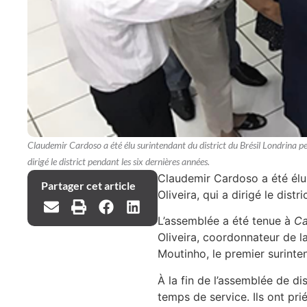
Claudemir Cardoso a été élu surintendant du district du Brésil Londrina pen
dirigé le district pendant les six dernières années.
Claudemir Cardoso a été élu 
Partager cet article
Oliveira, qui a dirigé le dist
L’assemblée a été tenue à
Ca
Oliveira, coordonnateur de l
Moutinho, le premier surinten
À la fin de l’assemblée de di
temps de service. Ils ont pr