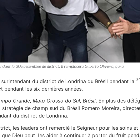
dant la 30e assemblée de district. Il remplacera Gilberto Oliveira, qui a
3
surintendant du district de Londrina du Brésil pendant la
rict pendant les six dernières années.
mpo Grande,
Mato Grosso do Sul, Brésil
. En plus des délég
a stratégie de champ sud du Brésil Romero Moreira, directeu
dant du district de Londrina.
strict, les leaders ont remercié le Seigneur pour les soins e
ié que Dieu peut les aider à continuer à porter du fruit pe