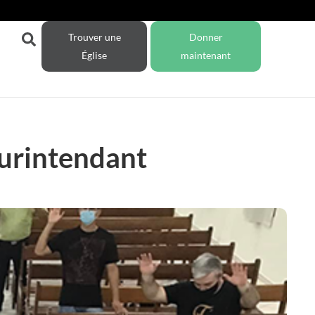
Trouver une
Donner
Église
maintenant
surintendant