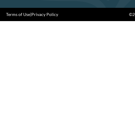
Terms of Use
|
Privacy Policy
©20