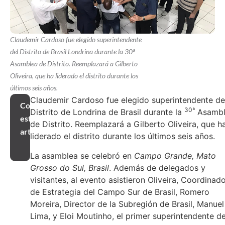
Claudemir Cardoso fue elegido superintendente
del Distrito de Brasil Londrina durante la 30ª
Asamblea de Distrito. Reemplazará a Gilberto
Oliveira, que ha liderado el distrito durante los
últimos seis años.
Claudemir Cardoso fue elegido superintendente de
Compartir
30ª
Distrito de Londrina de Brasil durante la
Asambl
este
de Distrito. Reemplazará a Gilberto Oliveira, que h
artículo
liderado el distrito durante los últimos seis años.
La asamblea se celebró en
Campo Grande,
Mato
Grosso do Sul, Brasil
. Además de delegados y
visitantes, al evento asistieron Oliveira, Coordinad
de Estrategia del Campo Sur de Brasil, Romero
Moreira, Director de la Subregión de Brasil, Manuel
Lima, y Eloi Moutinho, el primer superintendente de