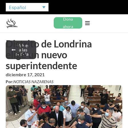
Español
Dona
ahora
Distrito de Londrina
Volver
a las
elige un nuevo
noticias
superintendente
diciembre 17, 2021
Por:
NOTICIAS NAZARENAS