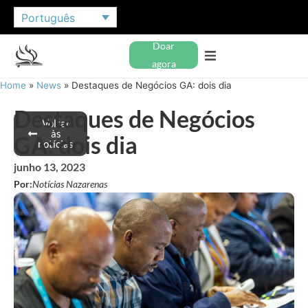
Português
Doar
agora
Home
»
News
»
Destaques de Negócios GA: dois dia
Destaques de Negócios
Voltar
às
GA: dois dia
notícias
junho 13, 2023
Por:
Notícias Nazarenas