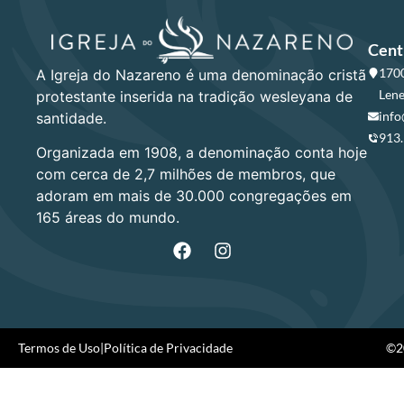
Cent
1700
A Igreja do Nazareno é uma denominação cristã
Lene
protestante inserida na tradição wesleyana de
info
santidade.
913
Organizada em 1908, a denominação conta hoje
com cerca de 2,7 milhões de membros, que
adoram em mais de 30.000 congregações em
165 áreas do mundo.
Termos de Uso
|
Política de Privacidade
©20