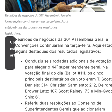
Reuniões de negócios da 30ª Assembleia Geral e
Convenções continuaram na terça-feira. Aqui
estão alguns destaques dos resultados
legislativos.
Reuniões de negócios da 30ª Assembleia Geral e
Compartilhar
Convenções continuaram na terça-feira. Aqui estã
este
alguns destaques dos resultados legislativos:
artigo
Conduziu seis rodadas adicionais de votação
º
para eleger o 44
superintendente geral. Na
votação final do dia (Ballot #11), os cinco
principais destinatários de voto eram T. Scott
Daniels: 314, Christian Sarmiento: 212, Deirdr
Brower Latz: 107, Scott Rainey: 73 e Min-Gyo
Shin: 61.
Referiu duas resoluções ao Conselho de
Superintendentes Gerais que adicionariam