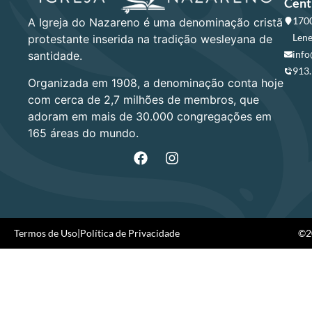
Cent
1700
A Igreja do Nazareno é uma denominação cristã
Lene
protestante inserida na tradição wesleyana de
info
santidade.
913
Organizada em 1908, a denominação conta hoje
com cerca de 2,7 milhões de membros, que
adoram em mais de 30.000 congregações em
165 áreas do mundo.
Termos de Uso
|
Política de Privacidade
©20