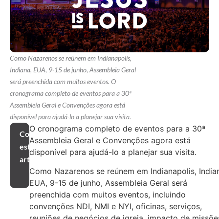
Como Nazarenos se reúnem em Indianapolis,
Indiana, EUA, 9-15 de junho, Assembleia Geral
será preenchida com muitos eventos. O
cronograma completo de eventos para a 30ª
Assembleia Geral e Convenções agora está
disponível para ajudá-lo a planejar sua visita.
O cronograma completo de eventos para a 30ª
Compartilhar
Assembleia Geral e Convenções agora está
este
disponível para ajudá-lo a planejar sua visita.
artigo
Como Nazarenos se reúnem em Indianapolis, India
EUA, 9-15 de junho, Assembleia Geral será
preenchida com muitos eventos, incluindo
convenções NDI, NMI e NYI, oficinas, serviços,
reuniões de negócios de igreja, impacto de missõe