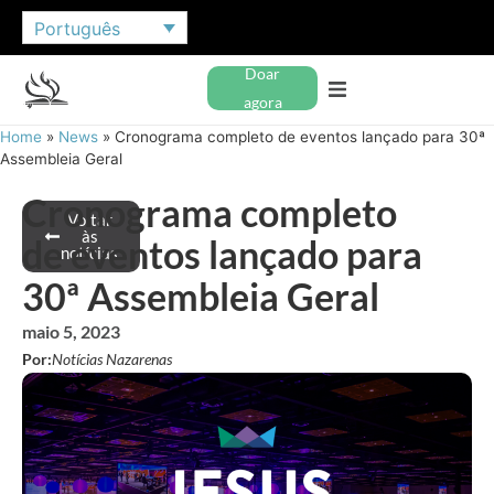
Português
Doar
agora
Home
»
News
»
Cronograma completo de eventos lançado para 30ª
Assembleia Geral
Cronograma completo
Voltar
às
de eventos lançado para
notícias
30ª Assembleia Geral
maio 5, 2023
Por:
Notícias Nazarenas