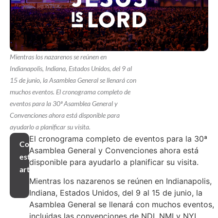
Mientras los nazarenos se reúnen en
Indianapolis, Indiana, Estados Unidos, del 9 al
15 de junio, la Asamblea General se llenará con
muchos eventos. El cronograma completo de
eventos para la 30ª Asamblea General y
Convenciones ahora está disponible para
ayudarlo a planificar su visita.
El cronograma completo de eventos para la 30ª
Compartir
Asamblea General y Convenciones ahora está
este
disponible para ayudarlo a planificar su visita.
artículo
Mientras los nazarenos se reúnen en Indianapolis,
Indiana, Estados Unidos, del 9 al 15 de junio, la
Asamblea General se llenará con muchos eventos,
incluidas las convenciones de NDI, NMI y NYI,