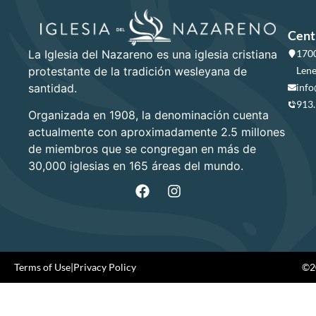
Cent
La Iglesia del Nazareno es una iglesia cristiana
1700
protestante de la tradición wesleyana de
Lene
santidad.
info
913
Organizada en 1908, la denominación cuenta
actualmente con aproximadamente 2.5 millones
de miembros que se congregan en más de
30,000 iglesias en 165 áreas del mundo.
Terms of Use
|
Privacy Policy
©20