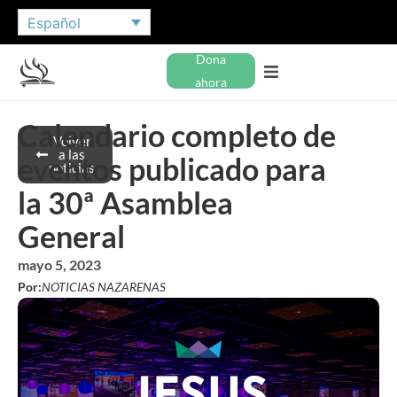
Español
Dona
ahora
Calendario completo de
Volver
a las
eventos publicado para
noticias
la 30ª Asamblea
General
mayo 5, 2023
Por:
NOTICIAS NAZARENAS