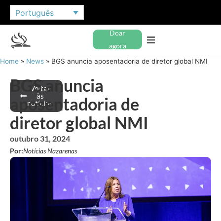
Português
Doar
agora
Home
»
News
»
BGS anuncia aposentadoria de diretor global NMI
BGS anuncia
Voltar
às
aposentadoria de
notícias
diretor global NMI
outubro 31, 2024
Por:
Notícias Nazarenas