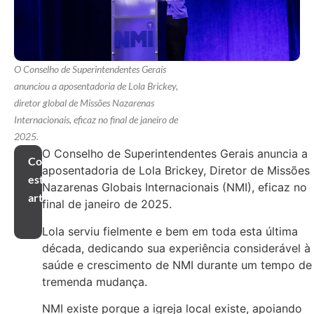
O Conselho de Superintendentes Gerais
anunciou a aposentadoria de Lola Brickey,
diretor global de Missões Nazarenas
Internacionais, eficaz no final de janeiro de
2025.
O Conselho de Superintendentes Gerais anuncia a
Compartilhar
aposentadoria de Lola Brickey, Diretor de Missões
este
Nazarenas Globais Internacionais (NMI), eficaz no
artigo
final de janeiro de 2025.
Lola serviu fielmente e bem em toda esta última
década, dedicando sua experiência considerável à
saúde e crescimento de NMI durante um tempo de
tremenda mudança.
NMI existe porque a igreja local existe, apoiando