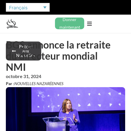
Français
Donner
maintenant
BGS annonce la retraite
Retour
aux
du directeur mondial
Nouvelles
NMI
octobre 31, 2024
Par :
NOUVELLES NAZARÉENNES