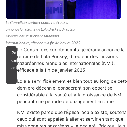
Le Conseil des surintendants généraux a
annoncé la retraite de Lola Brickey, directeur
mondial des Missions nazaréennes
internationales, efficace à la fin de janvier 2025.
Le Conseil des surintendants généraux annonce la
Partager
retraite de Lola Brickey, directeur des missions
cet
nazaréennes mondiales internationales (NMI),
article
efficace à la fin de janvier 2025.
Lola a servi fidèlement et bien tout au long de cett
dernière décennie, consacrant son expertise
considérable à la santé et à la croissance de NMI
pendant une période de changement énorme.
NMI existe parce que l’Église locale existe, soutena
ceux qui sont appelés à aller et servir en tant que
missionnaires nazaréens », a déclaré Brickey. Je su