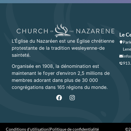
Le C
L’Église du Nazaréen est une Église chrétienne
Park
protestante de la tradition wesleyenne-de
Lene
sainteté.
info
913
Organisée en 1908, la dénomination est
maintenant le foyer d’environ 2,5 millions de
membres adorant dans plus de 30 000
congrégations dans 165 régions du monde.
Conditions d'utilisation
|
Politique de confidentialité
©20