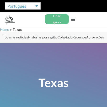
Português
Doar
agora
Home
»
Texas
Todas as notícias
Histórias por região
Colegiado
Recursos
Aprovações
Texas