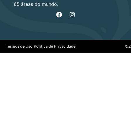
165 áreas do mundo.
Termos de Uso
|
Política de Privacidade
©20