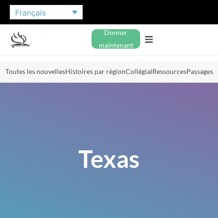
Français
Donner
maintenant
Toutes les nouvelles
Histoires par région
Collégial
Ressources
Passages
Texas