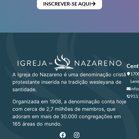
INSCREVER-SE AQUI
Cent
1700
A Igreja do Nazareno é uma denominação cristã
Lene
protestante inserida na tradição wesleyana de
info
santidade.
913
Organizada em 1908, a denominação conta hoje
com cerca de 2,7 milhões de membros, que
adoram em mais de 30.000 congregações em
165 áreas do mundo.