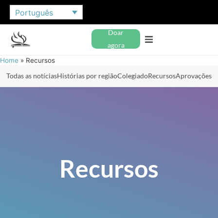
Português
Doar
agora
Home
»
Recursos
Todas as notícias
Histórias por região
Colegiado
Recursos
Aprovações
Recursos