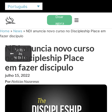
Português
Doar
agora
Home
»
News
»
NDI anuncia novo curso no Discipleship Place em
fazer discipulo
NDI anuncia novo curso
Voltar
às
no Discipleship Place
notícias
em fazer discipulo
julho 15, 2022
Por:
Notícias Nazarenas