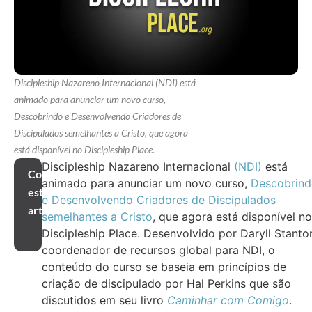
Discipleship Nazareno Internacional (NDI) está
animado para anunciar um novo curso,
Descobrindo e Desenvolvendo Criadores de
Discipulados semelhantes a Cristo, que agora
está disponível no Discipleship Place.
Discipleship Nazareno Internacional
(NDI)
está
Compartilhar
animado para anunciar um novo curso,
Descobrin
este
e Desenvolvendo Criadores de Discipulados
artigo
semelhantes a Cristo
, que agora está disponível no
Discipleship Place. Desenvolvido por Daryll Stanto
coordenador de recursos global para NDI, o
conteúdo do curso se baseia em princípios de
criação de discipulado por Hal Perkins que são
discutidos em seu livro
Caminhar com Comigo
.