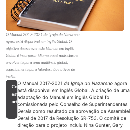
O Manual 2017-2021 da Igreja do Nazareno
agora está disponível em Inglês Global. O
objetivo de escrever este Manual em inglês
Global é incorporar idioma que é mais claro e
envolvente para uma audiência global,
especialmente para falantes não nativos de
inglês.
O Manual 2017-2021
da Igreja do Nazareno
agora
Compartilhar
está disponível em Inglês Global. A criação de uma
este
adaptação do Manual em inglês Global foi
artigo
comissionada pelo Conselho de Superintendentes
Gerais como resultado da aprovação da Assemble
Geral de 2017 da Resolução SR-753. O comitê de
direção para o projeto incluiu Nina Gunter, Gary