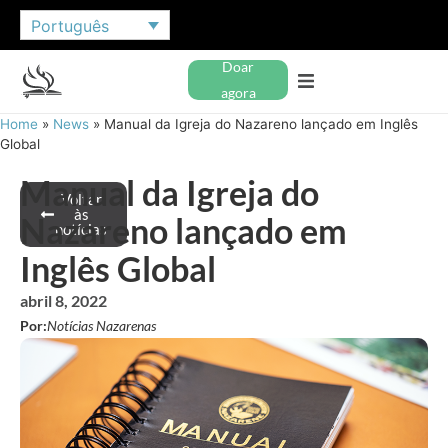
Português
Doar
agora
Home
»
News
»
Manual da Igreja do Nazareno lançado em Inglês
Global
Manual da Igreja do
Voltar
às
Nazareno lançado em
notícias
Inglês Global
abril 8, 2022
Por:
Notícias Nazarenas