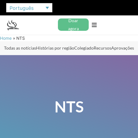
Português
Doar
agora
Home
»
NTS
Todas as notícias
Histórias por região
Colegiado
Recursos
Aprovações
NTS