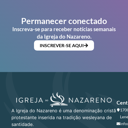
Permanecer conectado
Inscreva-se para receber notícias semanais
da Igreja do Nazareno.
INSCREVER-SE AQUI
Cent
1700
A Igreja do Nazareno é uma denominação cristã
Lene
protestante inserida na tradição wesleyana de
info
santidade.