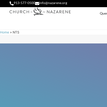
913-577-0500
info@nazarene.org
Que
Home
»
NTS