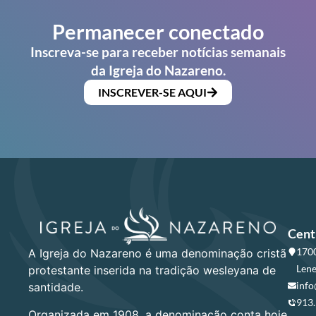
Permanecer conectado
Inscreva-se para receber notícias semanais
da Igreja do Nazareno.
INSCREVER-SE AQUI
Cent
1700
A Igreja do Nazareno é uma denominação cristã
Lene
protestante inserida na tradição wesleyana de
info
santidade.
913
Organizada em 1908, a denominação conta hoje