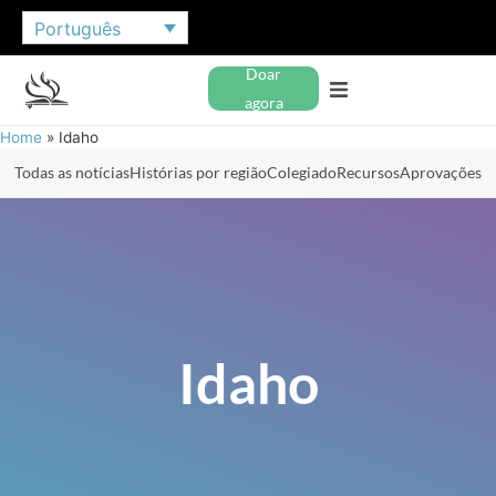
Português
Doar
agora
Home
»
Idaho
Todas as notícias
Histórias por região
Colegiado
Recursos
Aprovações
Idaho