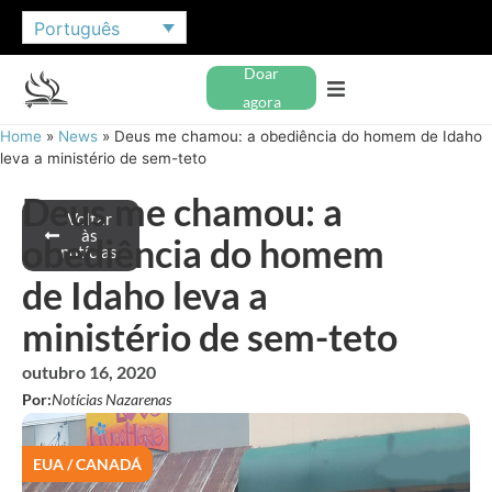
Português
Doar
agora
Home
»
News
»
Deus me chamou: a obediência do homem de Idaho
leva a ministério de sem-teto
Deus me chamou: a
Voltar
às
obediência do homem
notícias
de Idaho leva a
ministério de sem-teto
outubro 16, 2020
Por:
Notícias Nazarenas
EUA / CANADÁ