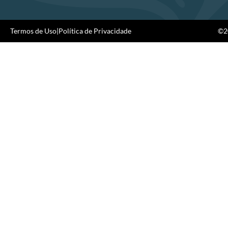
Termos de Uso
|
Política de Privacidade
©20