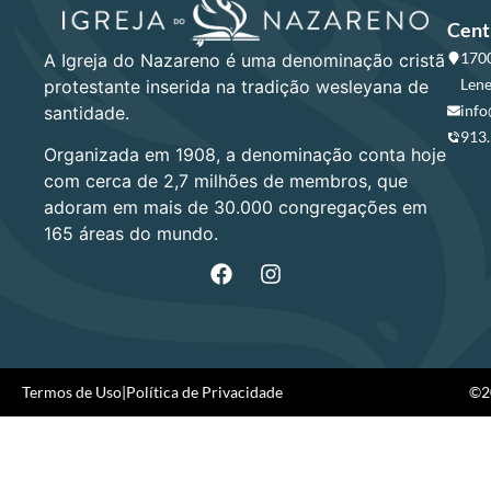
Cent
1700
A Igreja do Nazareno é uma denominação cristã
Lene
protestante inserida na tradição wesleyana de
info
santidade.
913
Organizada em 1908, a denominação conta hoje
com cerca de 2,7 milhões de membros, que
adoram em mais de 30.000 congregações em
165 áreas do mundo.
Termos de Uso
|
Política de Privacidade
©20