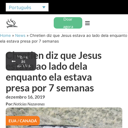
Português
Doar
agora
Home
»
News
»
Chretien diz que Jesus estava ao lado dela enquanto
ela estava presa por 7 semanas
Chretien diz que Jesus
Voltar
às
estava ao lado dela
notícias
enquanto ela estava
presa por 7 semanas
dezembro 16, 2019
Por:
Notícias Nazarenas
EUA / CANADÁ