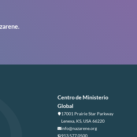
zarene.
Centro de Ministerio
Global
17001 Prairie Star Parkway
Lenexa, KS, USA 66220
info@nazarene.org
913.577.0500