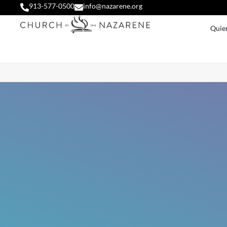
913-577-0500
info@nazarene.org
Quie