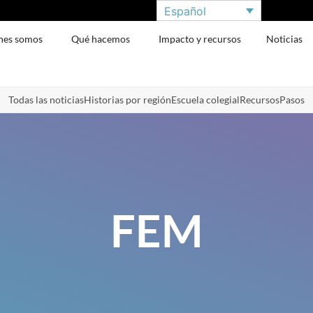
Español
nes somos
Qué hacemos
Impacto y recursos
Noticias
Todas las noticias
Historias por región
Escuela colegial
Recursos
Pasos
FEM