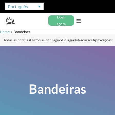
Português
Doar
agora
Home
»
Bandeiras
Todas as notícias
Histórias por região
Colegiado
Recursos
Aprovações
Bandeiras