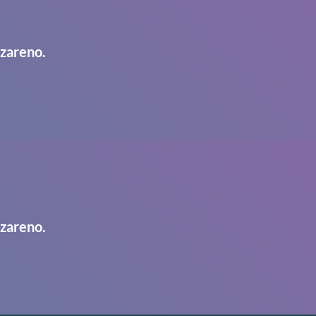
azareno.
azareno.