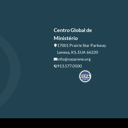
Centro Global de
Ministério
17001 Prairie Star Parkway
Lenexa, KS, EUA 66220
info@nazarene.org
913.577.0500