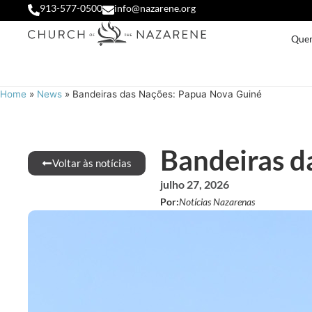
913-577-0500
info@nazarene.org
Que
Home
»
News
»
Bandeiras das Nações: Papua Nova Guiné
Bandeiras d
Voltar às notícias
julho 27, 2026
Por:
Notícias Nazarenas