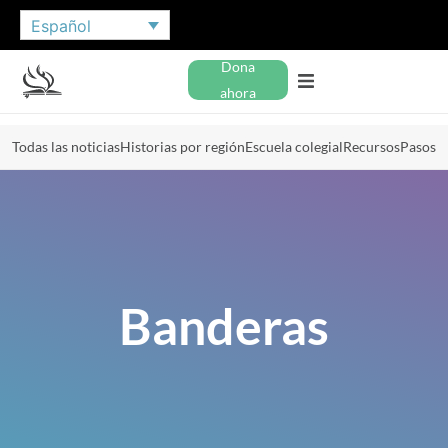
Español
Dona
ahora
Todas las noticias
Historias por región
Escuela colegial
Recursos
Pasos
Banderas