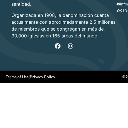
santidad.
info
913
Organizada en 1908, la denominación cuenta
actualmente con aproximadamente 2.5 millones
de miembros que se congregan en más de
30,000 iglesias en 165 áreas del mundo.
Terms of Use
|
Privacy Policy
©20