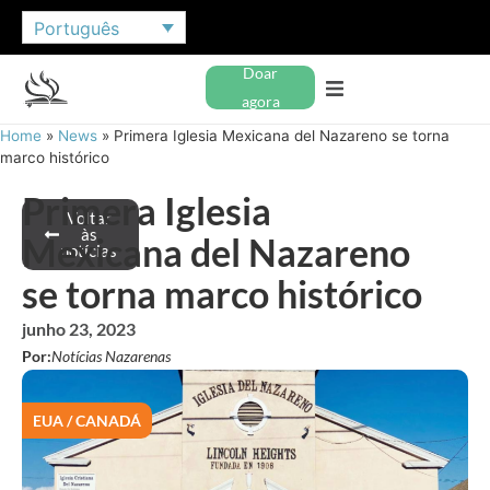
Português
Doar
agora
Home
»
News
»
Primera Iglesia Mexicana del Nazareno se torna
marco histórico
Primera Iglesia
Voltar
às
Mexicana del Nazareno
notícias
se torna marco histórico
junho 23, 2023
Por:
Notícias Nazarenas
EUA / CANADÁ