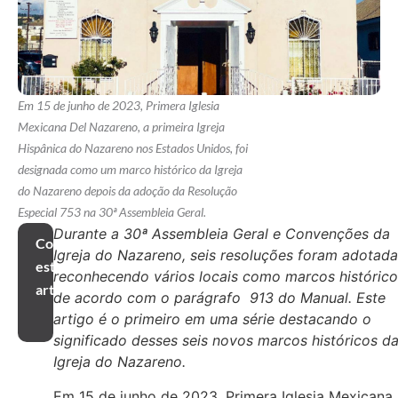
Em 15 de junho de 2023, Primera Iglesia
Mexicana Del Nazareno, a primeira Igreja
Hispânica do Nazareno nos Estados Unidos, foi
designada como um marco histórico da Igreja
do Nazareno depois da adoção da Resolução
Especial 753 na 30ª Assembleia Geral.
Durante a 30ª Assembleia Geral e Convenções da
Compartilhar
Igreja do Nazareno, seis resoluções foram adotad
este
reconhecendo vários locais como marcos histórico
artigo
de acordo com o parágrafo 913 do Manual. Este
artigo é o primeiro em uma série destacando o
significado desses seis novos marcos históricos d
Igreja do Nazareno.
Em 15 de junho de 2023, Primera Iglesia Mexicana