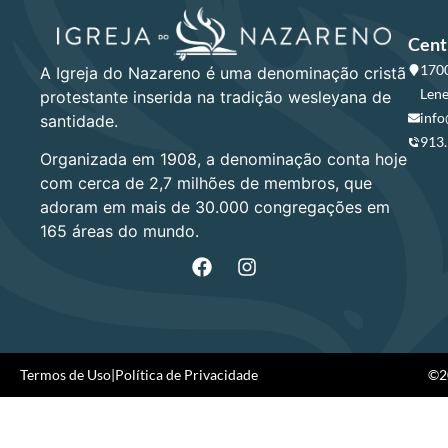
Cent
1700
A Igreja do Nazareno é uma denominação cristã
Lene
protestante inserida na tradição wesleyana de
info
santidade.
913
Organizada em 1908, a denominação conta hoje
com cerca de 2,7 milhões de membros, que
adoram em mais de 30.000 congregações em
165 áreas do mundo.
Termos de Uso
|
Política de Privacidade
©20