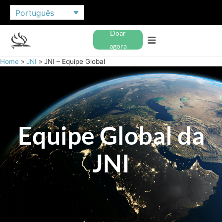
Português
Doar
agora
Home
»
JNI
»
JNI – Equipe Global
Equipe Global da
JNI