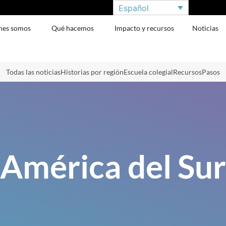
Español
nes somos
Qué hacemos
Impacto y recursos
Noticias
Todas las noticias
Historias por región
Escuela colegial
Recursos
Pasos
América del Sur