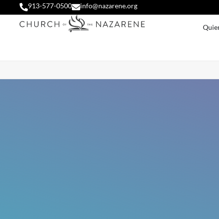
913-577-0500
info@nazarene.org
Quie