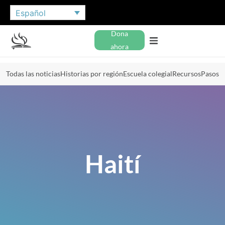
Español
Dona
ahora
Todas las noticias
Historias por región
Escuela colegial
Recursos
Pasos
Haití