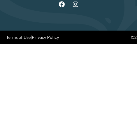
Terms of Use
|
Privacy Policy
©20