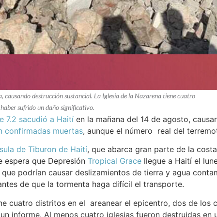
 causando destrucción sustancial. La Iglesia de la Nazarena tiene cuatro
 haber sufrido un daño significativo.
 7.2 sacudió a Haití
en la mañana del 14 de agosto, causan
n confirmadas muertas
, aunque el número real del terremo
sula de Tiburon de Haití
, que abarca gran parte de la cost
e espera que Depresión
Tropical Grace
llegue a Haití el lu
a que podrían causar deslizamientos de tierra y agua conta
antes de que la tormenta haga difícil el transporte.
ne cuatro distritos en el areanear el epicentro, dos de los 
n informe. Al menos cuatro iglesias fueron destruidas en un