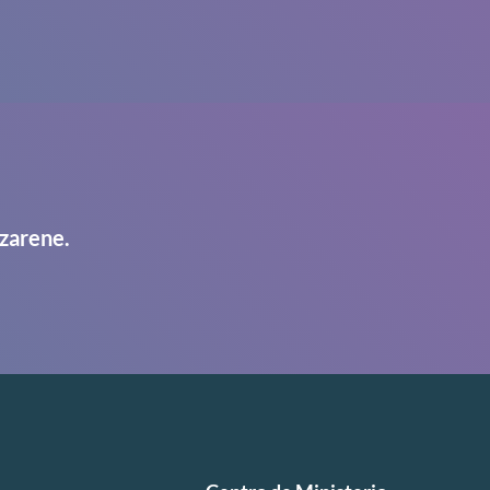
zarene.