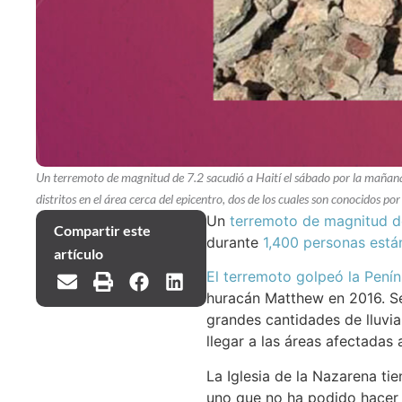
Un terremoto de magnitud de 7.2 sacudió a Haití el sábado por la mañana,
distritos en el área cerca del epicentro, dos de los cuales son conocidos por
Un
terremoto de magnitud de
Compartir este
durante
1,400 personas está
artículo
El terremoto golpeó la Penín
huracán Matthew en 2016. S
grandes cantidades de lluvi
llegar a las áreas afectadas 
La Iglesia de la Nazarena tie
uno que no ha podido hacer u