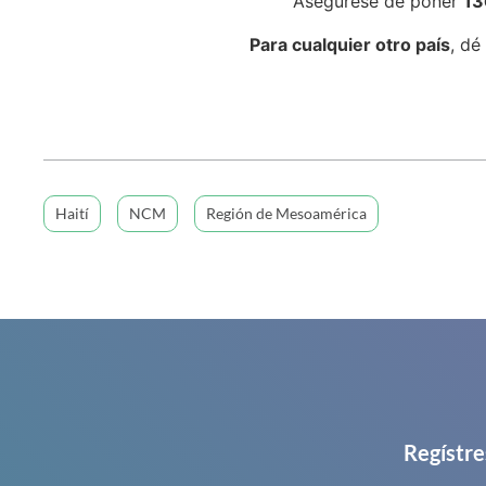
Asegúrese de poner
13
Para cualquier otro país
, dé
Haití
NCM
Región de Mesoamérica
Regístre