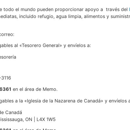
 de todo el mundo pueden proporcionar apoyo a través del
diatas, incluido refugio, agua limpia, alimentos y suminis
correo:
ables al «Tesorero General» y envíelos a:
esorería
-3116
6361
en el área de Memo.
ables a la «Iglesia de la Nazarena de Canadá» y envíelos a
 de Canadá
Mississauga, ON | L4X 1W5