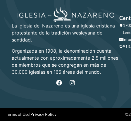
Cent
La Iglesia del Nazareno es una iglesia cristiana
1700
protestante de la tradición wesleyana de
Lene
santidad.
info
913
Organizada en 1908, la denominación cuenta
actualmente con aproximadamente 2.5 millones
de miembros que se congregan en más de
30,000 iglesias en 165 áreas del mundo.
Terms of Use
|
Privacy Policy
©20