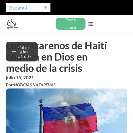
Español
Dona
ahora
Los nazarenos de Haití
Volver
a las
confían en Dios en
noticias
medio de la crisis
julio 15, 2021
Por:
NOTICIAS NAZARENAS