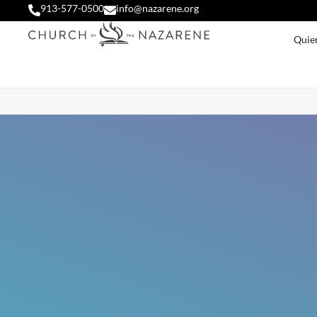
913-577-0500
info@nazarene.org
Quie