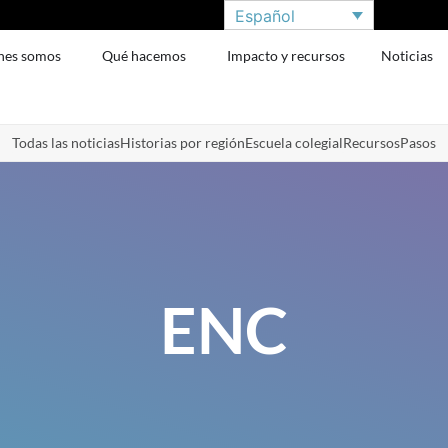
Español
nes somos
Qué hacemos
Impacto y recursos
Noticias
Todas las noticias
Historias por región
Escuela colegial
Recursos
Pasos
ENC