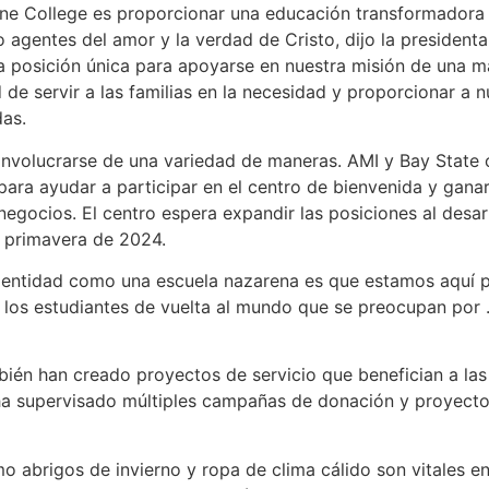
ne College es proporcionar una educación transformadora q
 agentes del amor y la verdad de Cristo, dijo la president
a posición única para apoyarse en nuestra misión de una m
d de servir a las familias en la necesidad y proporcionar a 
as.
involucrarse de una variedad de maneras. AMI y Bay State 
ara ayudar a participar en el centro de bienvenida y ganar
negocios. El centro espera expandir las posiciones al desar
e primavera de 2024.
dentidad como una escuela nazarena es que estamos aquí pa
 los estudiantes de vuelta al mundo que se preocupan por …
én han creado proyectos de servicio que benefician a las fa
a supervisado múltiples campañas de donación y proyectos 
o abrigos de invierno y ropa de clima cálido son vitales e