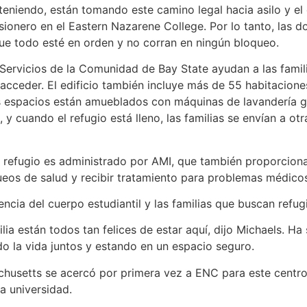
eniendo, están tomando este camino legal hacia asilo y el e
nero en el Eastern Nazarene College. Por lo tanto, las do
e todo esté en orden y no corran en ningún bloqueo.
, Servicios de la Comunidad de Bay State ayudan a las famil
 acceder. El edificio también incluye más de 55 habitacio
 espacios están amueblados con máquinas de lavandería gra
 y cuando el refugio está lleno, las familias se envían a o
l refugio es administrado por AMI, que también proporciona
ueos de salud y recibir tratamiento para problemas médico
encia del cuerpo estudiantil y las familias que buscan refug
lia están todos tan felices de estar aquí, dijo Michaels. H
do la vida juntos y estando en un espacio seguro.
setts se acercó por primera vez a ENC para este centro d
a universidad.