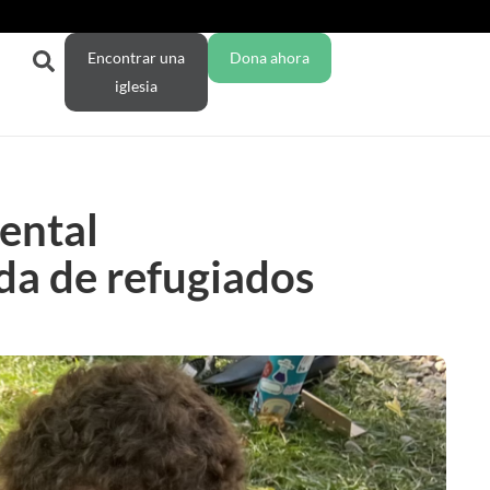
Encontrar una
Dona ahora
iglesia
ental
da de refugiados