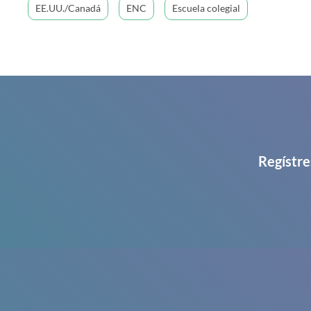
EE.UU./Canadá
ENC
Escuela colegial
Regístre