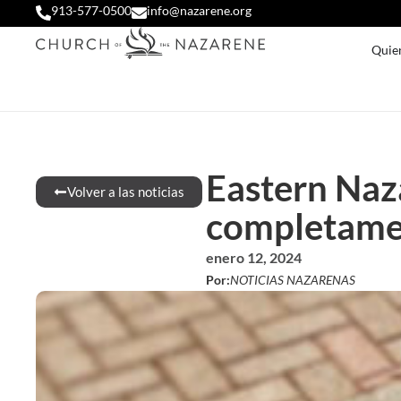
913-577-0500
info@nazarene.org
Quie
Eastern Naz
Volver a las noticias
completamen
enero 12, 2024
Por:
NOTICIAS NAZARENAS