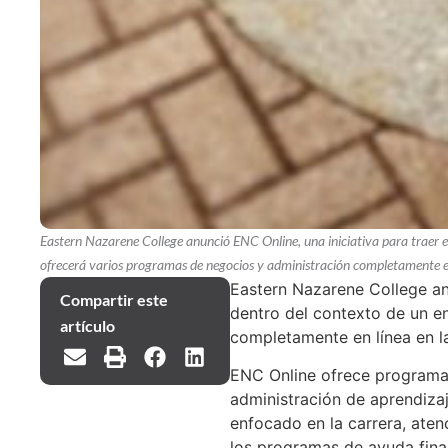
Eastern Nazarene College anunció ENC Online, una iniciativa para traer ed
ofrecerá varios programas de negocios y administración completamente en
Eastern Nazarene College a
Compartir este
dentro del contexto de un e
artículo
completamente en línea en l
ENC Online ofrece programas
administración de aprendizaj
enfocado en la carrera, ate
los programas de ayuda finan