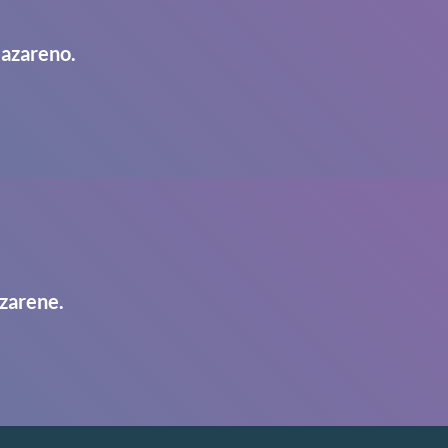
Nazareno.
zarene.