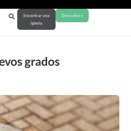
Encontrar una
Dona ahora
iglesia
evos grados