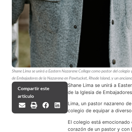
Shane Lima se unirá a Eastern Nazarene College como pastor del colegio y di
de Embajadores de la Nazarena en Pawtucket, Rhode Island, y un anciano 
Shane Lima se unirá a Easter
Compartir este
de la Iglesia de Embajadores
artículo
Lima, un pastor nazareno de c
colegio de equipar a diverso
El colegio está emocionado d
corazón de un pastor y con l