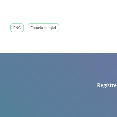
ENC
Escuela colegial
Regístre