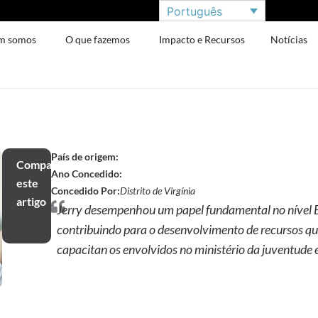
Português
m somos
O que fazemos
Impacto e Recursos
Notícias
País de origem:
Compartilhar
Ano Concedido:
este
Concedido Por:
Distrito de Virgínia
artigo
Jerry desempenhou um papel fundamental no nível 
contribuindo para o desenvolvimento de recursos q
capacitan os envolvidos no ministério da juventude 