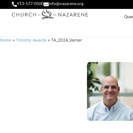
913-577-0500
info@nazarene.org
Que
Home
»
Timothy Awards
»
TA_2024_Varner