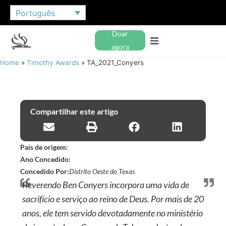
Português
Doar
agora
Home
»
Timothy Awards
»
TA_2021_Conyers
Compartilhar este artigo
País de origem:
Ano Concedido:
Concedido Por:
Distrito Oeste do Texas
Reverendo Ben Conyers incorpora uma vida de
sacrifício e serviço ao reino de Deus. Por mais de 20
anos, ele tem servido devotadamente no ministério