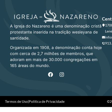
Cent
1700
A Igreja do Nazareno é uma denominação cristã
Lene
protestante inserida na tradição wesleyana de
info
santidade.
913
Organizada em 1908, a denominação conta hoje
com cerca de 2,7 milhões de membros, que
adoram em mais de 30.000 congregações em
165 áreas do mundo.
Termos de Uso
|
Política de Privacidade
©20