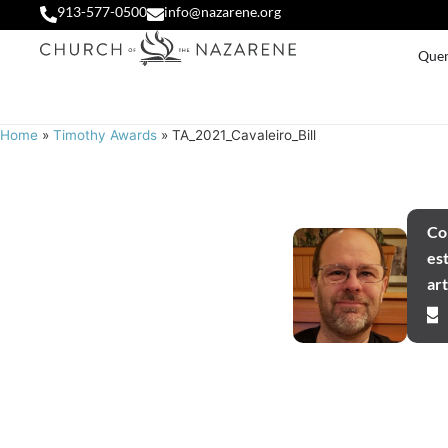
913-577-0500
info@nazarene.org
Que
Home
»
Timothy Awards
»
TA_2021_Cavaleiro_Bill
Co
es
ar