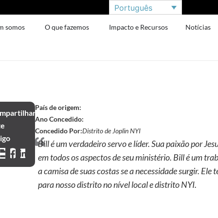
Português
m somos
O que fazemos
Impacto e Recursos
Notícias
País de origem:
mpartilhar
Ano Concedido:
te
Concedido Por:
Distrito de Joplin NYI
tigo
Bill é um verdadeiro servo e líder. Sua paixão por Jes
em todos os aspectos de seu ministério. Bill é um tr
a camisa de suas costas se a necessidade surgir. Ele
para nosso distrito no nível local e distrito NYI.