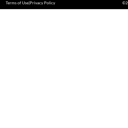
Terms of Use
|
Privacy Policy
©20