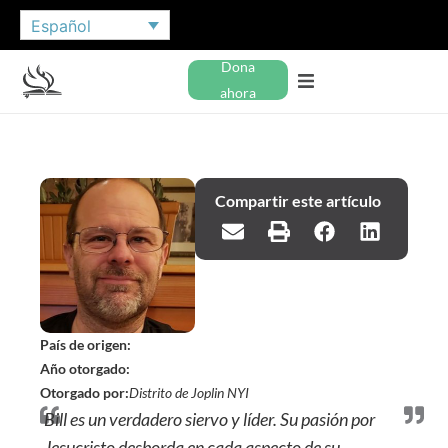
Español
Dona
ahora
Compartir este artículo
País de origen:
Año otorgado:
Otorgado por:
Distrito de Joplin NYI
Bill es un verdadero siervo y líder. Su pasión por
Jesucristo desborda en cada aspecto de su