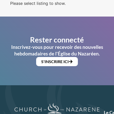
Please select listing to show.
Rester connecté
Inscrivez-vous pour recevoir des nouvelles
hebdomadaires de l'Église du Nazaréen.
S'INSCRIRE ICI
Le C