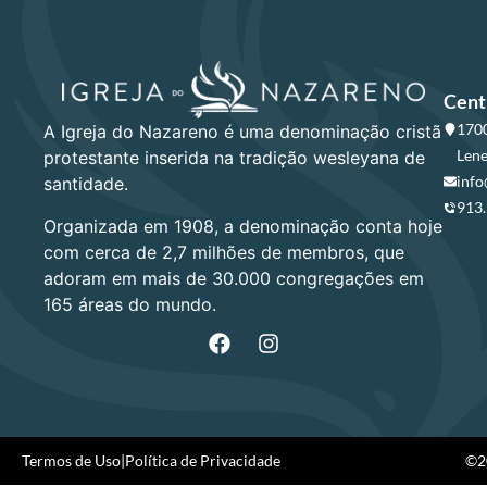
Cent
1700
A Igreja do Nazareno é uma denominação cristã
Lene
protestante inserida na tradição wesleyana de
info
santidade.
913
Organizada em 1908, a denominação conta hoje
com cerca de 2,7 milhões de membros, que
adoram em mais de 30.000 congregações em
165 áreas do mundo.
Termos de Uso
|
Política de Privacidade
©20