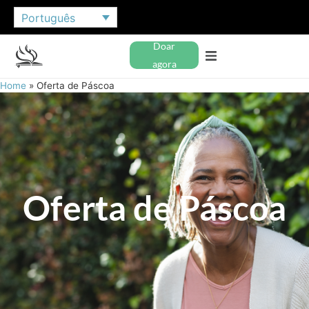
Português
Doar
agora
Home
»
Oferta de Páscoa
Oferta de Páscoa