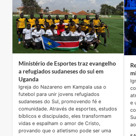
Ministério de Esportes traz evangelho
R
a refugiados sudaneses do sul em
mi
Uganda
Ig
Igreja do Nazareno em Kampala usa o
co
futebol para unir jovens refugiados
at
sudaneses do Sul, promovendo fé e
e 
comunidade. Através de esportes, estudos
co
bíblicos e discipulado, eles transformam
Su
vidas e espalham o amor de Cristo,
ao
provando que o atletismo pode ser uma
SA