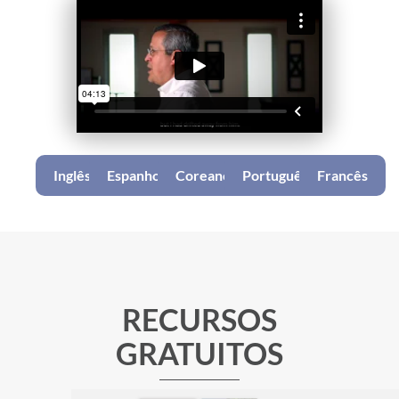
Inglês
Espanhol
Coreano
Português
Francês
RECURSOS
GRATUITOS