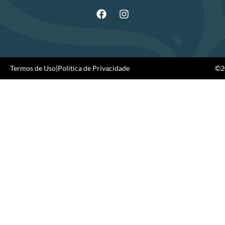
Termos de Uso
|
Política de Privacidade
©20