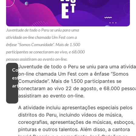
Juventude de todo o Peru se uniu para uma
atividade on-line chamada Um Fest com a
ênfase "Somos Comunidade". Mais de 1.500
participantes se conectaram ao vivo, e 68.000
pessoas assistiram ao evento on-line.
Juventude de todo o Peru se uniu para uma ativid
Compartilhar
on-line chamada Um Fest com a ênfase “Somos
este
Comunidade”. Mais de 1.500 participantes se
artigo
conectaram ao vivo 22 de agosto, e 68.000 pesso
assistiram ao evento on-line.
A atividade incluiu apresentações especiais pelos
distritos do Peru, incluindo vídeos de música,
coreografias, apresentações de músicas, esboços,
pinturas e outros talentos. Além disso, a cantora