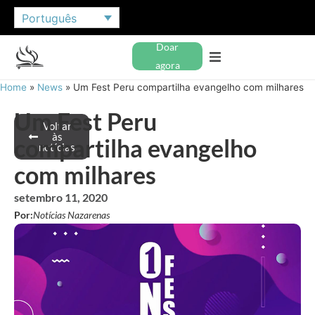
Português
Doar
agora
Home
»
News
»
Um Fest Peru compartilha evangelho com milhares
Um Fest Peru
Voltar
às
compartilha evangelho
notícias
com milhares
setembro 11, 2020
Por:
Notícias Nazarenas