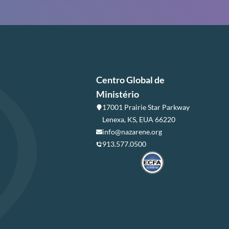
Centro Global de
Ministério
17001 Prairie Star Parkway
Lenexa, KS, EUA 66220
info@nazarene.org
913.577.0500