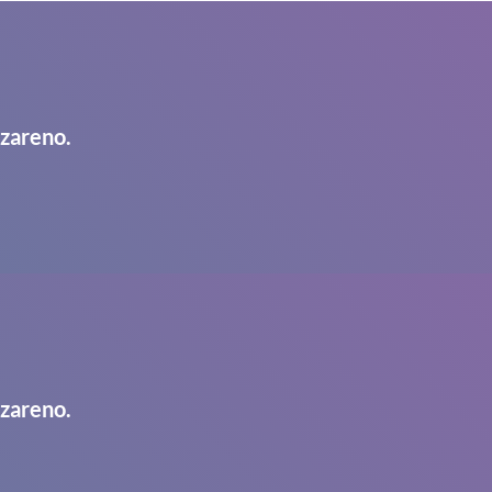
azareno.
azareno.