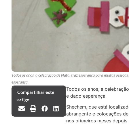
Todos os anos, a celebração de Natal traz esperança para muitas pesso
esperança.
Todos os anos, a celebraçã
Compartilhar este
e dado esperança.
artigo
Shechem, que está localizado
abrangente e colocações de 
nos primeiros meses depois d