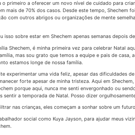
o primeiro a oferecer um novo nível de cuidado para crian
m mais de 70% dos casos. Desde este tempo, Shechem foi 
ão com outros abrigos ou organizações de mente semelhan
ou isso sobre estar em Shechem apenas semanas depois de
ia Shechem, é minha primeira vez para celebrar Natal aqu
 família, mas sou grato que temos a equipe e pais de casa
nto estamos longe de nossa família.
te experimentar uma vida feliz, apesar das dificuldades de
manecer forte apesar de minha tristeza. Aqui em Shechem,
hechem porque aqui, nunca me senti envergonhado ou send
 sentir a temporada de Natal. Posso dizer orgulhosament
trar nas crianças, eles começam a sonhar sobre um futuro
abalhador social como Kuya Jayson, para ajudar meus vizi
chem.