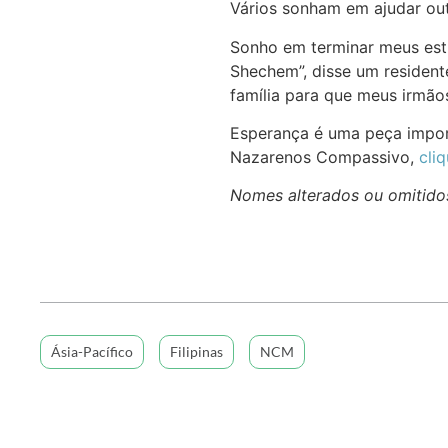
Vários sonham em ajudar out
Sonho em terminar meus estu
Shechem”, disse um resident
família para que meus irmã
Esperança é uma peça import
Nazarenos Compassivo,
cli
Nomes alterados ou omitido
Ásia-Pacífico
Filipinas
NCM