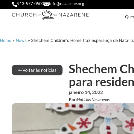
913-577-0500
info@nazarene.org
Que
Home
»
News
»
Shechem Children’s Home traz esperança de Natal pa
Shechem Chi
Voltar às notícias
para residen
janeiro 14, 2022
Por:
Notícias Nazarenas