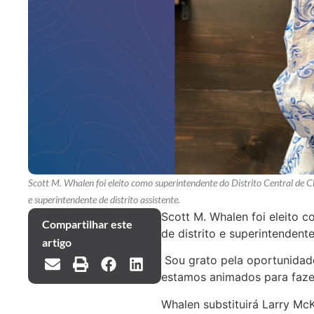
Scott M. Whalen foi eleito como superintendente do Distrito Central de C
e superintendente de distrito assistente.
Scott M. Whalen foi eleito c
Compartilhar este
de distrito e superintendente
artigo
Sou grato pela oportunidade
estamos animados para fazer
Whalen substituirá Larry Mc