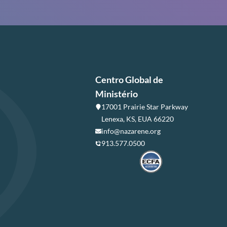
Centro Global de
Ministério
17001 Prairie Star Parkway
Lenexa, KS, EUA 66220
info@nazarene.org
913.577.0500