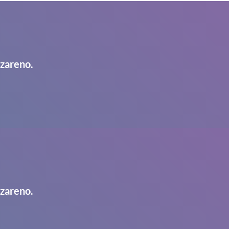
azareno.
azareno.