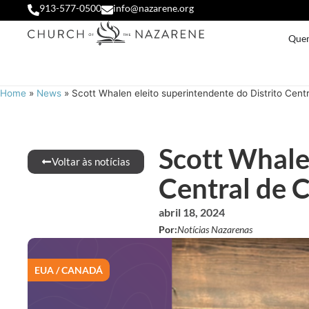
913-577-0500
info@nazarene.org
Que
Home
»
News
»
Scott Whalen eleito superintendente do Distrito Cent
Scott Whale
Voltar às notícias
Central de 
abril 18, 2024
Por:
Notícias Nazarenas
EUA / CANADÁ