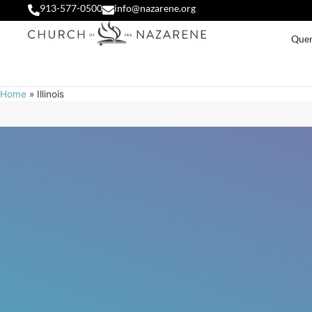
913-577-0500
info@nazarene.org
Que
Home
»
Illinois