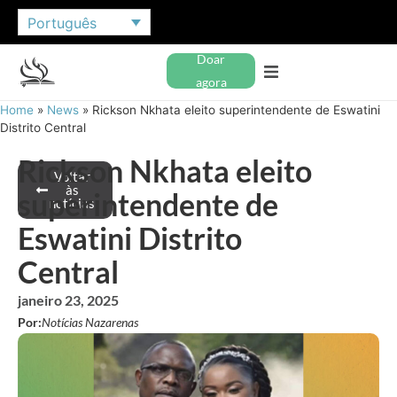
Português
Doar
agora
Home
»
News
»
Rickson Nkhata eleito superintendente de Eswatini
Distrito Central
Rickson Nkhata eleito
Voltar
às
superintendente de
notícias
Eswatini Distrito
Central
janeiro 23, 2025
Por:
Notícias Nazarenas