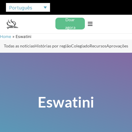
Português
Doar
agora
Home
»
Eswatini
Todas as notícias
Histórias por região
Colegiado
Recursos
Aprovações
Eswatini