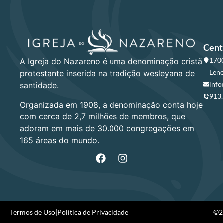
Cent
1700
A Igreja do Nazareno é uma denominação cristã
Lene
protestante inserida na tradição wesleyana de
info
santidade.
913
Organizada em 1908, a denominação conta hoje
com cerca de 2,7 milhões de membros, que
adoram em mais de 30.000 congregações em
165 áreas do mundo.
Termos de Uso
|
Política de Privacidade
©20