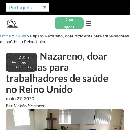
Português
Doar
agora
Home
»
News
»
Reparo Nazareno, doar bicicletas para trabalhadores
de saúde no Reino Unido
Reparo Nazareno, doar
Voltar
às
bicicletas para
notícias
trabalhadores de saúde
no Reino Unido
maio 27, 2020
Por:
Notícias Nazarenas