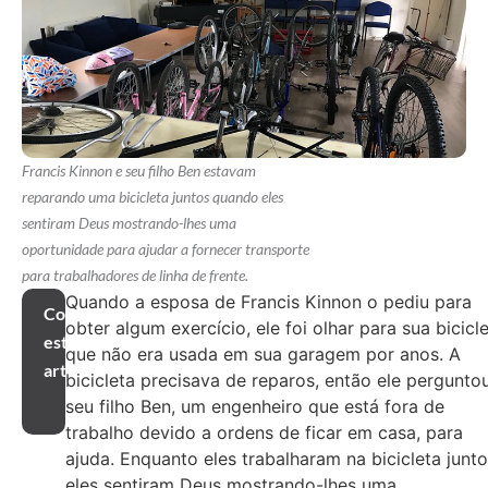
Francis Kinnon e seu filho Ben estavam
reparando uma bicicleta juntos quando eles
sentiram Deus mostrando-lhes uma
oportunidade para ajudar a fornecer transporte
para trabalhadores de linha de frente.
Quando a esposa de Francis Kinnon o pediu para
Compartilhar
obter algum exercício, ele foi olhar para sua bicicle
este
que não era usada em sua garagem por anos. A
artigo
bicicleta precisava de reparos, então ele pergunto
seu filho Ben, um engenheiro que está fora de
trabalho devido a ordens de ficar em casa, para
ajuda. Enquanto eles trabalharam na bicicleta junto
eles sentiram Deus mostrando-lhes uma