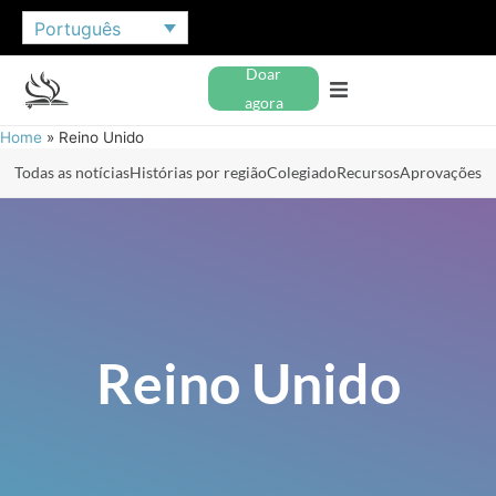
Português
Doar
agora
Home
»
Reino Unido
Todas as notícias
Histórias por região
Colegiado
Recursos
Aprovações
Reino Unido