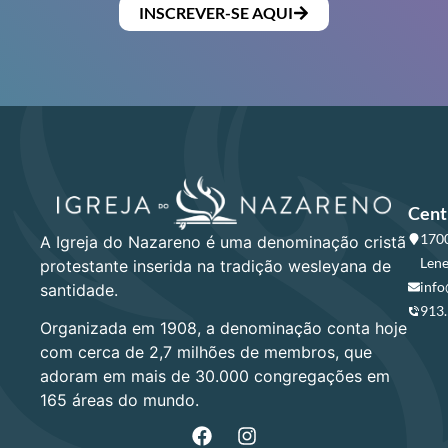
INSCREVER-SE AQUI
Cent
1700
A Igreja do Nazareno é uma denominação cristã
Lene
protestante inserida na tradição wesleyana de
info
santidade.
913
Organizada em 1908, a denominação conta hoje
com cerca de 2,7 milhões de membros, que
adoram em mais de 30.000 congregações em
165 áreas do mundo.