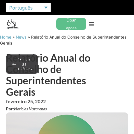
Português
Doar
agora
Home
»
News
»
Relatório Anual do Conselho de Superintendentes
Gerais
Relatório Anual do
Voltar
às
Conselho de
notícias
Superintendentes
Gerais
fevereiro 25, 2022
Por:
Notícias Nazarenas