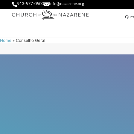
913-577-0500
info@nazarene.org
Que
Home
»
Conselho Geral