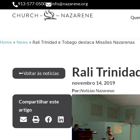
913-577-0500
info@nazarene.org
Que
Home
»
News
»
Rali Trinidad e Tobago destaca Missões Nazarenas
Rali Trinid
Voltar às notícias
novembro 14, 2019
Por:
Notícias Nazarenas
Compartilhar este
artigo