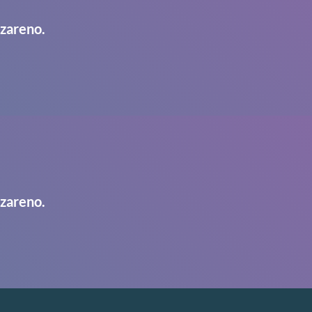
azareno.
azareno.