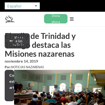
Español
Dona
ahora
El rally de Trinidad y
Volver
a las
Tobago destaca las
noticias
Misiones nazarenas
noviembre 14, 2019
Por:
NOTICIAS NAZARENAS
Compartir
este
artículo