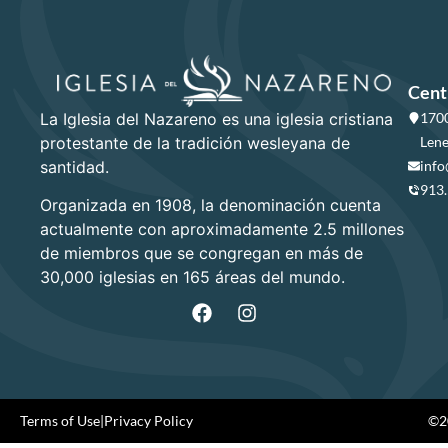
Cent
La Iglesia del Nazareno es una iglesia cristiana
1700
protestante de la tradición wesleyana de
Lene
santidad.
info
913
Organizada en 1908, la denominación cuenta
actualmente con aproximadamente 2.5 millones
de miembros que se congregan en más de
30,000 iglesias en 165 áreas del mundo.
Terms of Use
|
Privacy Policy
©20