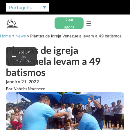
Português
Doar
agora
Home
»
News
»
Plantas de igreja Venezuela levam a 49 batismos
Plantas de igreja
Voltar
às
Venezuela levam a 49
notícias
batismos
janeiro 21, 2022
Por:
Notícias Nazarenas