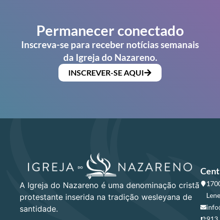
Permanecer conectado
Inscreva-se para receber notícias semanais
da Igreja do Nazareno.
INSCREVER-SE AQUI
Cent
1700
A Igreja do Nazareno é uma denominação cristã
Lene
protestante inserida na tradição wesleyana de
info
santidade.
913